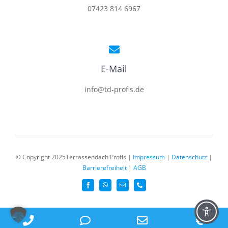
07423 814 6967
E-Mail
info@td-profis.de
© Copyright 2025Terrassendach Profis |
Impressum
|
Datenschutz
|
Barrierefreiheit
|
AGB
Phone
Phone
Email
Ang