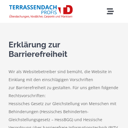
Zum
Inhalt
Toggle
springen
Naviga
Home
Erklärung zur
Überdachungen
Barrierefreiheit
Die Profis
Wir als Websitebetreiber sind bemüht, die Website in
Einklang mit den einschlägigen Vorschriften
Referenzen
zur Barrierefreiheit zu gestalten. Für uns gelten folgende
Rechtsvorschriften:
Überdachung konfigurieren
Hessisches Gesetz zur Gleichstellung von Menschen mit
Behinderungen (Hessisches Behinderten-
Gleichstellungsgesetz – HessBGG) und Hessische
Verordnung über barrierefreie Informationstechnik (BITV