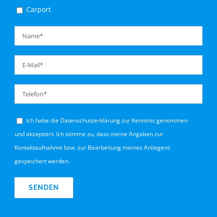
Carport
Bitte
Bitte
Bitte
Bitte
Bitte
Bitte
Bitte
Ich habe die
Datenschutzerklärung
zur Kenntnis genommen
und akzeptiert. Ich stimme zu, dass meine Angaben zur
Kontaktaufnahme bzw. zur Bearbeitung meines Anliegens
gespeichert werden.