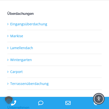
Überdachungen
Eingangsüberdachung
Markise
Lamellendach
Wintergarten
Carport
Terrassenüberdachung
Phone
Phone
Email
Ang
Unternehmen