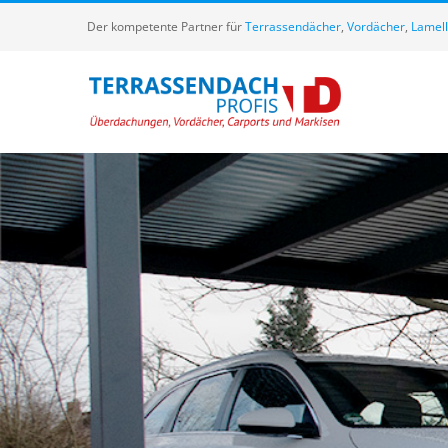
Zum
Der kompetente Partner für
Terrassendächer
,
Vordächer
,
Lamel
Inhalt
springen