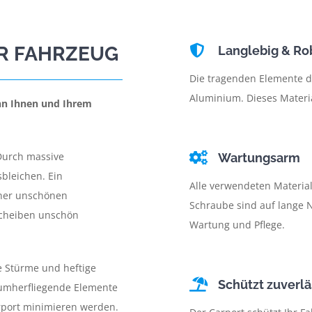
HR FAHRZEUG
Langlebig & Ro
Die tragenden Elemente d
Aluminium. Dieses Materia
ann Ihnen und Ihrem
 Durch massive
Wartungsarm
bleichen. Ein
Alle verwendeten Material
iner unschönen
Schraube sind auf lange
Scheiben unschön
Wartung und Pflege.
 Stürme und heftige
Schützt zuverlä
umherfliegende Elemente
rport minimieren werden.