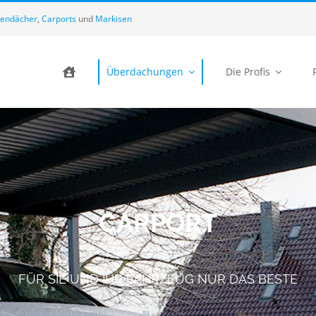
lendächer
,
Carports
und
Markisen
Überdachungen
Die Profis
CARPORT
FÜR SIE UND IHR FAHRZEUG NUR DAS BESTE