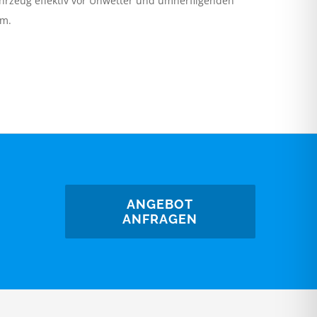
ahrzeug effektiv vor Unwetter und umherfligenden
rm.
ANGEBOT
ANFRAGEN