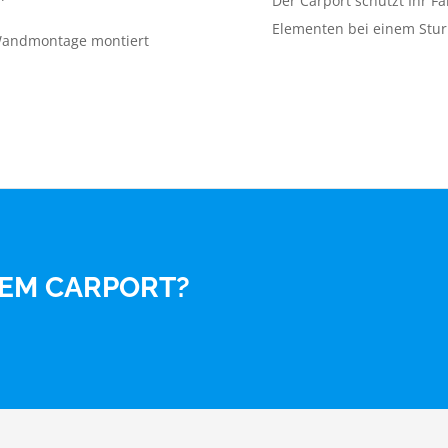
Der Carport schützt Ihr F
Elementen bei einem Stu
 Wandmontage montiert
NEM CARPORT?